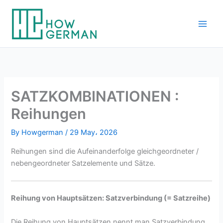
Skip
to
content
SATZKOMBINATIONEN :
Reihungen
By
Howgerman
/
29 May، 2026
Reihungen sind die Aufeinanderfolge gleichgeordneter /
nebengeordneter Satzelemente und Sätze.
Reihung von Hauptsätzen: Satzverbindung (= Satzreihe)
Die Reihung von Hauptsätzen nennt man Satzverbindung