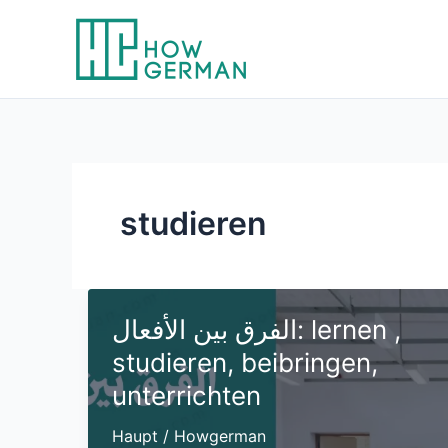
Skip
to
content
studieren
الفرق بين الأفعال: lernen ,
studieren, beibringen,
unterrichten
Haupt
/
Howgerman