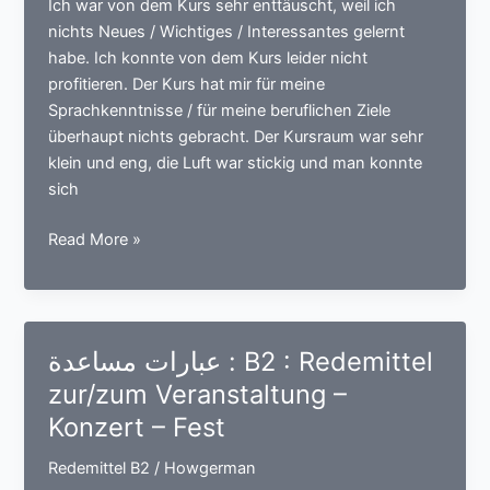
Ich war von dem Kurs sehr enttäuscht, weil ich
–
nichts Neues / Wichtiges / Interessantes gelernt
Handy
habe. Ich konnte von dem Kurs leider nicht
profitieren. Der Kurs hat mir für meine
Sprachkenntnisse / für meine beruflichen Ziele
überhaupt nichts gebracht. Der Kursraum war sehr
klein und eng, die Luft war stickig und man konnte
sich
عبارات
Read More »
مساعدة
:
B2
:
عبارات مساعدة : B2 : Redemittel
Redemittel
zur/zum Veranstaltung –
zum
Konzert – Fest
Kurs
–
Redemittel B2
/
Howgerman
Seminar