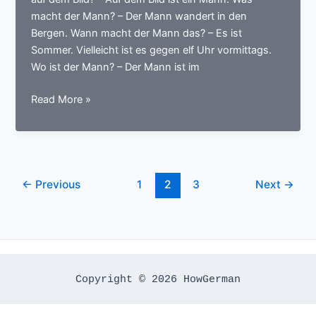
Fest
macht der Mann? – Der Mann wandert in den
Bergen. Wann macht der Mann das? – Es ist
Sommer. Vielleicht ist es gegen elf Uhr vormittags.
Wo ist der Mann? – Der Mann ist im
عبارات
Read More »
مساعدة
:
B2
:
Redemittel
←
Previous
1
2
3
Next
→
zur
Bildbeschreibung
Copyright © 2026 HowGerman