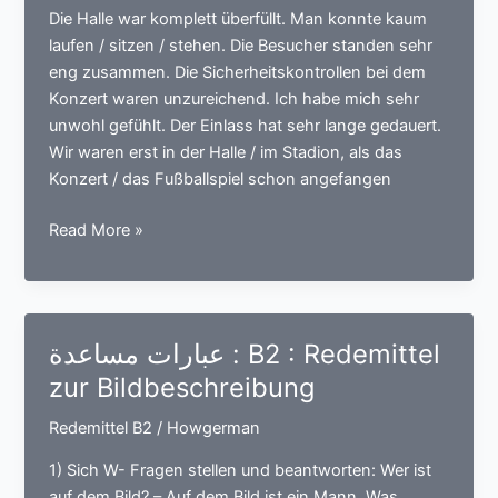
–
Die Halle war komplett überfüllt. Man konnte kaum
Training
laufen / sitzen / stehen. Die Besucher standen sehr
–
eng zusammen. Die Sicherheitskontrollen bei dem
Workshop
Konzert waren unzureichend. Ich habe mich sehr
unwohl gefühlt. Der Einlass hat sehr lange gedauert.
Wir waren erst in der Halle / im Stadion, als das
Konzert / das Fußballspiel schon angefangen
عبارات
Read More »
مساعدة
:
B2
:
عبارات مساعدة : B2 : Redemittel
Redemittel
zur Bildbeschreibung
zur/zum
Veranstaltung
Redemittel B2
/
Howgerman
–
Konzert
1) Sich W- Fragen stellen und beantworten: Wer ist
–
auf dem Bild? – Auf dem Bild ist ein Mann. Was