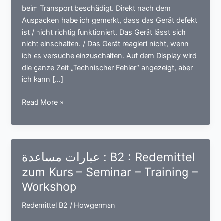
beim Transport beschädigt. Direkt nach dem
Auspacken habe ich gemerkt, dass das Gerät defekt
ist / nicht richtig funktioniert. Das Gerät lässt sich
nicht einschalten. / Das Gerät reagiert nicht, wenn
ich es versuche einzuschalten. Auf dem Display wird
die ganze Zeit „Technischer Fehler“ angezeigt, aber
ich kann […]
عبارات
Read More »
مساعدة
:
B2
:
عبارات مساعدة : B2 : Redemittel
Redemittel
zum Kurs – Seminar – Training –
zum
Workshop
Technisches
Gerät
Redemittel B2
/
Howgerman
–
Computer