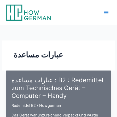
Skip
to
content
عبارات مساعدة
عبارات مساعدة : B2 : Redemittel
zum Technisches Gerät –
Computer – Handy
Redemittel B2
/
Howgerman
Das Gerät war unzureichend verpackt und wurde