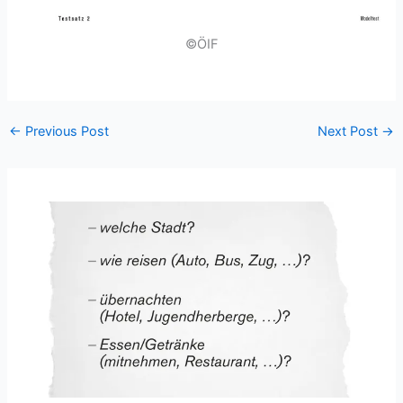
©ÖIF
←
Previous Post
Next Post
→